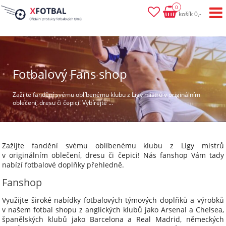
0
košík 0,-
Fotbalový Fans shop
Zažijte fandění svému oblíbenému klubu z Ligy mistrů v originálním
oblečení, dresu či čepici! Vybírejte ...
Zažijte fandění svému oblíbenému klubu z Ligy mistrů
v originálním oblečení, dresu či čepici! Nás fanshop Vám tady
nabízí fotbalové doplňky přehledně.
Fanshop
Využijte široké nabídky fotbalových týmových doplňků a výrobků
v našem fotbal shopu z anglických klubů jako Arsenal a Chelsea,
španělských klubů jako Barcelona a Real Madrid, německých