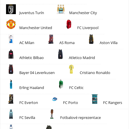
Juventus Turín
Manchester City
Manchester United
FC Liverpool
AC Milan
AS Roma
Aston Villa
Athletic Bilbao
Atletico Madrid
Bayer 04 Leverkusen
Cristiano Ronaldo
Erling Haaland
FC Celtic
FC Everton
FC Porto
FC Rangers
FC Sevilla
Fotbalové reprezentace