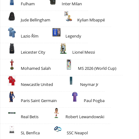
Fulham
Inter Milan
Jude Bellingham
Kylian Mbappé
Lazio Řím
Legendy
Leicester City
Lionel Messi
Mohamed Salah
MS 2026 (World Cup)
Newcastle United
Neymar Jr
Paris Saint Germain
Paul Pogba
Real Betis
Robert Lewandowski
SL Benfica
SSC Neapol