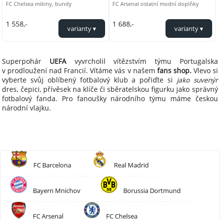
FC Chelsea mikiny, bundy
FC Arsenal ostatní modní doplňky
1 558,-
1 688,-
Superpohár
UEFA
vyvrcholil vítězstvím týmu Portugalska
v prodloužení nad Francií. Vítáme vás v našem
fans shop.
Vlevo si
vyberte svůj oblíbený fotbalový klub a pořiďte si
jako suvenýr
dres, čepici, přívěsek na klíče či sběratelskou figurku jako správný
fotbalový fanda. Pro fanoušky národního týmu máme českou
národní vlajku.
FC Barcelona
Real Madrid
Bayern Mnichov
Borussia Dortmund
FC Arsenal
FC Chelsea